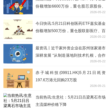
份额增加6600万份，重仓股芯原股份、
2026-05-22
寒武纪、澜起科技
今日快讯:5月21日科创医药ETF嘉实基金
份额增加500万份，重仓股联影医疗、百
2026-05-22
济神州、艾力斯
最资讯丨近千家外资企业在苏州张家港市
深耕发展 “从制造落地到技术扎根，合作
2026-05-22
更密切”
赤子城科技(09911.HK)5月21日耗资
197.6万港元回购23万股
2026-05-21
当前热讯:生意社：5月21日吕梁离石市场
主流煤种价格下降