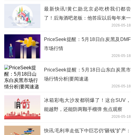
最新快讯!黄仁勋北京必吃榜我们都尝
了！后海酒吧老板：他答应以后每年来一
2026-05-18
次
PriceSeek提醒：5月18日白炭黑及DMF
市场行情
2026-05-18
PriceSeek提醒：5月18日山东白炭黑市
场行情分析|要闻速递
2026-05-18
冰箱彩电大沙发都弱爆了！这台SUV，
能越野，还能防两颗手榴弹 焦点观察
2026-05-18
快讯:毛利率走低下中巨芯仍“砸钱”扩产：