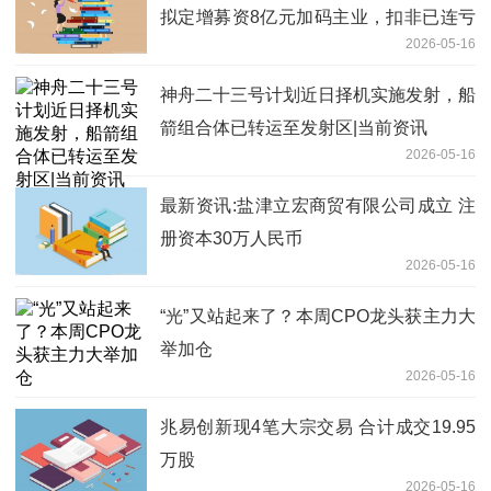
拟定增募资8亿元加码主业，扣非已连亏
2026-05-16
5年
神舟二十三号计划近日择机实施发射，船
箭组合体已转运至发射区|当前资讯
2026-05-16
最新资讯:盐津立宏商贸有限公司成立 注
册资本30万人民币
2026-05-16
“光”又站起来了？本周CPO龙头获主力大
举加仓
2026-05-16
兆易创新现4笔大宗交易 合计成交19.95
万股
2026-05-16