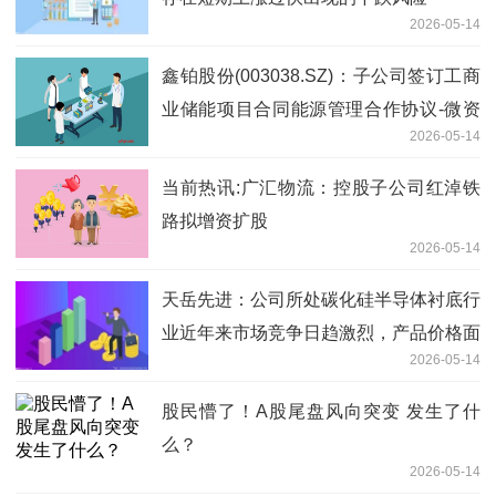
2026-05-14
鑫铂股份(003038.SZ)：子公司签订工商
业储能项目合同能源管理合作协议-微资
2026-05-14
讯
当前热讯:广汇物流：控股子公司红淖铁
路拟增资扩股
2026-05-14
天岳先进：公司所处碳化硅半导体衬底行
业近年来市场竞争日趋激烈，产品价格面
2026-05-14
临一定下行压力 焦点消息
股民懵了！A股尾盘风向突变 发生了什
么？
2026-05-14