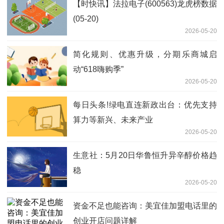
【时快讯】法拉电子(600563)龙虎榜数据
(05-20)
2026-05-20
简化规则、优惠升级，分期乐商城启
动“618嗨购季”
2026-05-20
每日头条!绿电直连新政出台：优先支持
算力等新兴、未来产业
2026-05-20
生意社：5月20日华鲁恒升异辛醇价格趋
稳
2026-05-20
资金不足也能咨询：美宜佳加盟电话里的
创业开店问题详解