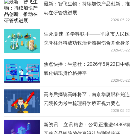
最新：智飞生物：持续加快产品创新，推
动在研管线进展
2026-05-22
生死竞速 多学科联手——平度市人民医
院脊柱外科成功救治脊髓损伤合并全身多
2026-05-22
发骨折危重患者
焦点快播：生意社：2026年5月22日中铝
氧化铝现货价格持平
2026-05-22
高考后摘镜高峰将至，南京华厦眼科鲍连
云院长为考生梳理科学矫正视力要点
2026-05-22
新资讯：立讯精密：公司正推进448G铜
互连产品矩阵的仿真设计与测试验证