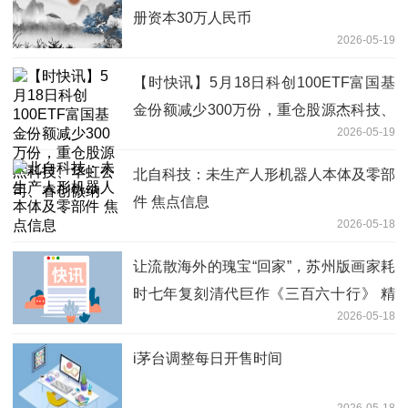
册资本30万人民币
2026-05-19
【时快讯】5月18日科创100ETF富国基
金份额减少300万份，重仓股源杰科技、
2026-05-19
华虹公司、睿创微纳
北自科技：未生产人形机器人本体及零部
件 焦点信息
2026-05-18
让流散海外的瑰宝“回家”，苏州版画家耗
时七年复刻清代巨作《三百六十行》 精
2026-05-18
彩看点
i茅台调整每日开售时间
2026-05-18