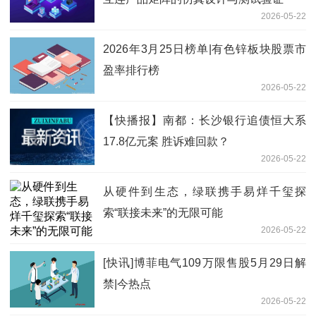
2026-05-22
2026年3月25日榜单|有色锌板块股票市
盈率排行榜
2026-05-22
【快播报】南都：长沙银行追债恒大系
17.8亿元案 胜诉难回款？
2026-05-22
从硬件到生态，绿联携手易烊千玺探
索“联接未来”的无限可能
2026-05-22
[快讯]博菲电气109万限售股5月29日解
禁|今热点
2026-05-22