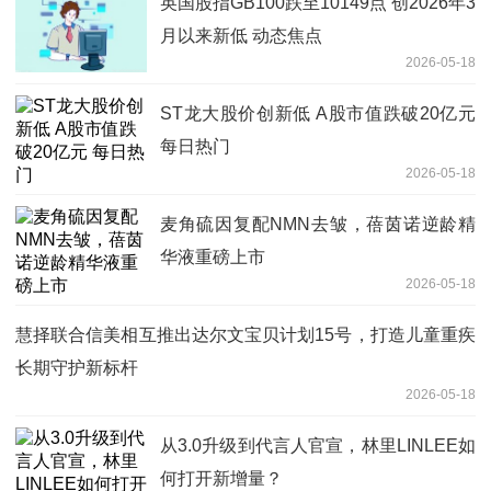
英国股指GB100跌至10149点 创2026年3
月以来新低 动态焦点
2026-05-18
ST龙大股价创新低 A股市值跌破20亿元
每日热门
2026-05-18
麦角硫因复配NMN去皱，蓓茵诺逆龄精
华液重磅上市
2026-05-18
慧择联合信美相互推出达尔文宝贝计划15号，打造儿童重疾
长期守护新标杆
2026-05-18
从3.0升级到代言人官宣，林里LINLEE如
何打开新增量？