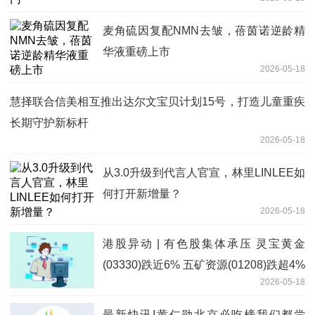
麦角硫因复配NMN去皱，蓓茵诺逆龄精
华液重磅上市
2026-05-18
慧择联合信美相互推出达尔文宝贝计划15号，打造儿童重疾
长期守护新标杆
2026-05-18
从3.0升级到代言人官宣，林里LINLEE如
何打开新增量？
2026-05-18
港股异动 | 有色股集体承压 灵宝黄金
(03330)跌近6% 五矿资源(01208)跌超4%
2026-05-18
最新快讯!黄仁勋北京必吃榜我们都尝