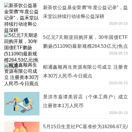
新茶饮公益基金荣膺“年度公益记录”，益
禾堂以持续行动诠释公益深耕
2026-05-15
5亿元7天期逆回购开展，30年国债ETF
鹏扬(511090)最新规模264.53亿元|焦点
2026-05-15
讯息
昭通鑫顺再生资源有限公司成立 注册资
本30万人民币-今日观点
2026-05-15
景洪市嘉谭美容店（个体工商户）成立
注册资本1万人民币
2026-05-15
5月15日生意社PC基准价为16266.67元/