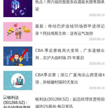
热点！周六福控股股东自愿延长限售期承
诺
2026-05-14
最新：终结巴萨连续55场西甲进球记
录？阿拉维斯主帅：这有运气加持
2026-05-14
CBA 季后赛格局大变局，广东遗憾出
局，京沪大战时隔 25 年重启
2026-05-14
CBA季后赛｜浙江广厦淘汰山西晋级4
强，孙铭徽时隔93天复出
2026-05-14
铭利达(301268.SZ)：副总经理张贤明拟
减持1%股份-每日资讯