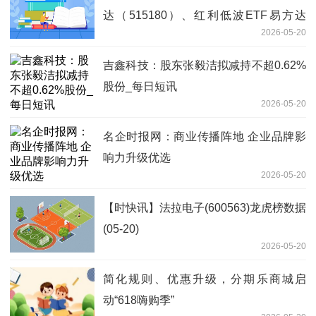
达（515180）、红利低波ETF易方达
2026-05-20
（563020）等产品投资机会 焦点热议
吉鑫科技：股东张毅洁拟减持不超0.62%
股份_每日短讯
2026-05-20
名企时报网：商业传播阵地 企业品牌影
响力升级优选
2026-05-20
【时快讯】法拉电子(600563)龙虎榜数据
(05-20)
2026-05-20
简化规则、优惠升级，分期乐商城启
动“618嗨购季”