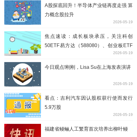
A股探底回升！半导体产业链再度走强 算
力概念股拉升
2026-05-19
焦点速读：成长板块承压，关注科创
50ETF易方达（588080）、创业板ETF
2026-05-19
易方达（159915）等产品后续走势
今日观点!刚刚，Lisa Su在上海发表演讲
2026-05-19
看点：吉利汽车因认股权获行使而发行
5.9万股
2026-05-19
福建省鳗鲡人工繁育首次培养出柳叶鳗