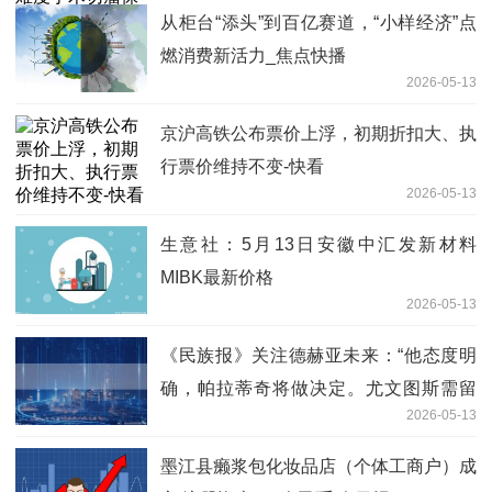
从柜台“添头”到百亿赛道，“小样经济”点
燃消费新活力_焦点快播
2026-05-13
京沪高铁公布票价上浮，初期折扣大、执
行票价维持不变-快看
2026-05-13
生意社：5月13日安徽中汇发新材料
MIBK最新价格
2026-05-13
《民族报》关注德赫亚未来：“他态度明
确，帕拉蒂奇将做决定。尤文图斯需留
2026-05-13
意”|新视野
墨江县癞浆包化妆品店（个体工商户）成