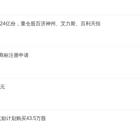
1.24亿份，重仓股百济神州、艾力斯、百利天恒
”商标注册申请
万元
奖励计划购买43.5万股