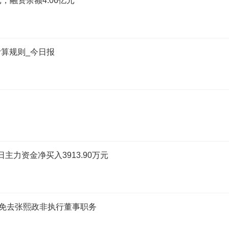
，融资余额4.06亿元
算规则_今日报
日主力资金净买入3913.90万元
建议免去张熙政非执行董事职务