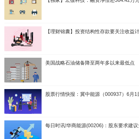
【独家】宏微科技：融资净偿还364.42万元
【理财锦囊】投资结构性存款要关注收益计
美国战略石油储备降至两年多以来最低点
股票行情快报：冀中能源（000937）6月1
每日时讯!华商能源(00206)：股东要求