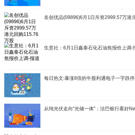
名创优品(09896)6月1日斥资2999.57万港
生意社：6月1日鑫泰石化石油焦报价上调-
每日热文:暴涨8倍的牛股利通电子一字跌
从纯光伏走向“光储一体”：法巴银行看好Nextpo