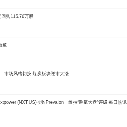
元回购115.76万股
报道
停！市场风格切换 煤炭板块逆市大涨
wer (NXT.US)收购Prevalon，维持“跑赢大盘”评级 每日热讯