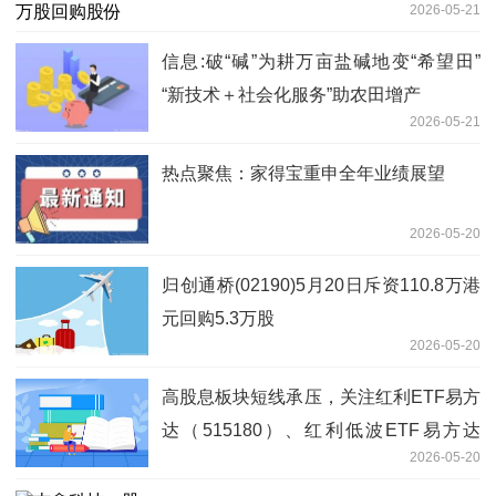
2026-05-21
信息:破“碱”为耕万亩盐碱地变“希望田”
“新技术＋社会化服务”助农田增产
2026-05-21
热点聚焦：家得宝重申全年业绩展望
2026-05-20
归创通桥(02190)5月20日斥资110.8万港
元回购5.3万股
2026-05-20
高股息板块短线承压，关注红利ETF易方
达（515180）、红利低波ETF易方达
2026-05-20
（563020）等产品投资机会 焦点热议