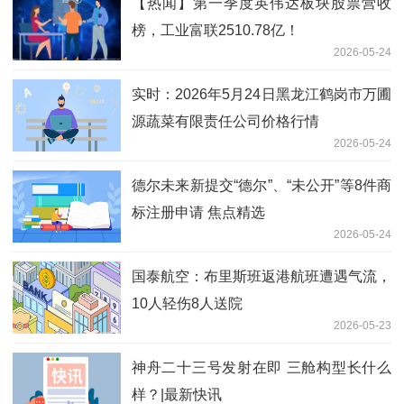
【热闻】第一季度英伟达板块股票营收
榜，工业富联2510.78亿！
2026-05-24
实时：2026年5月24日黑龙江鹤岗市万圃
源蔬菜有限责任公司价格行情
2026-05-24
德尔未来新提交“德尔”、“未公开”等8件商
标注册申请 焦点精选
2026-05-24
国泰航空：布里斯班返港航班遭遇气流，
10人轻伤8人送院
2026-05-23
神舟二十三号发射在即 三舱构型长什么
样？|最新快讯