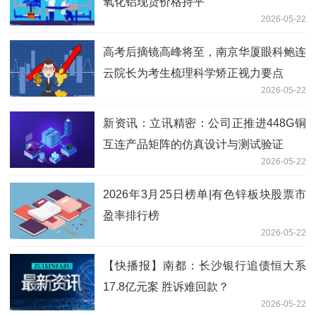
氧化铝现货价格持平
2026-05-22
高考后摘镜高峰将至，南京华厦眼科鲍连
云院长为考生梳理科学矫正视力要点
2026-05-22
新资讯：立讯精密：公司正推进448G铜
互连产品矩阵的仿真设计与测试验证
2026-05-22
2026年3月25日榜单|有色锌板块股票市
盈率排行榜
2026-05-22
【快播报】南都：长沙银行追债恒大系
17.8亿元案 胜诉难回款？
2026-05-22