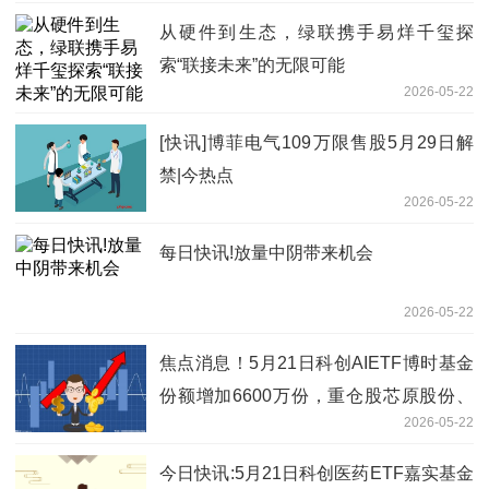
从硬件到生态，绿联携手易烊千玺探
索“联接未来”的无限可能
2026-05-22
[快讯]博菲电气109万限售股5月29日解
禁|今热点
2026-05-22
每日快讯!放量中阴带来机会
2026-05-22
焦点消息！5月21日科创AIETF博时基金
份额增加6600万份，重仓股芯原股份、
2026-05-22
寒武纪、澜起科技
今日快讯:5月21日科创医药ETF嘉实基金